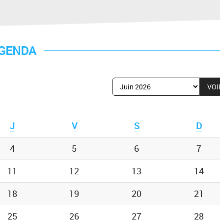
GENDA
Afficher
le
mois
de
J
V
S
D
:
4
5
6
7
11
12
13
14
18
19
20
21
25
26
27
28