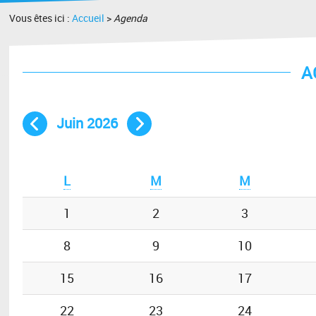
Vous êtes ici :
Accueil
>
Agenda
A
Juin 2026
Mois précédent
Mois suivant
L
M
M
1
2
3
8
9
10
15
16
17
22
23
24