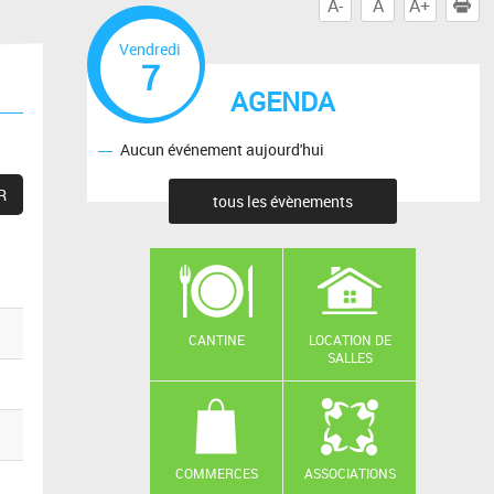
A-
A
A+
I
Vendredi
7
AGENDA
Aucun événement aujourd'hui
tous les évènements
CANTINE
LOCATION DE
SALLES
COMMERCES
ASSOCIATIONS