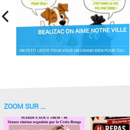
prev
BEAUZAC ON AIME NOTRE VILLE
UN PETIT GESTE POUR VOUS UN GRAND BIEN POUR TOUS ! pas les crottes ni les déchets ! déjections et déchets sur la voie publique : 135€ d’amende Ensemble, gardons Beauzac agréable ! Proprété & Civisme
ZOOM SUR ...