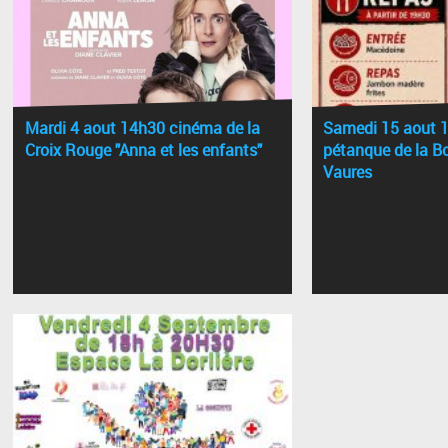
Mardi 4 aout 14h30 cinéma de la
Samedi 15 aout 
Croix Rouge "Anna et les enfants"
pétanque de la Bo
Vaures