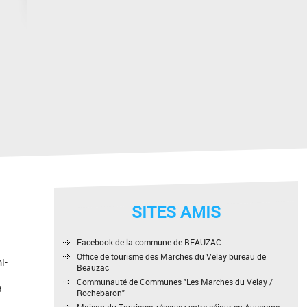
SITES AMIS
Facebook de la commune de BEAUZAC
Office de tourisme des Marches du Velay bureau de
i-
Beauzac
Communauté de Communes "Les Marches du Velay /
à
Rochebaron"
Maison du Tourisme, réservez votre séjour en Auvergne