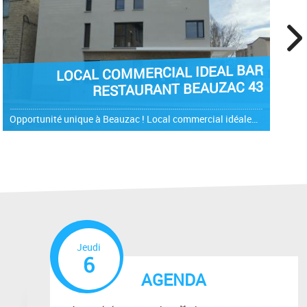
next
LOCAL COMMERCIAL IDEAL BAR
RESTAURANT BEAUZAC 43
Opportunité unique à Beauzac ! Local commercial idéalement situé ! Vous êtes à la recherche d'un local commercial pour votre activité ? Saisissez l'opportunité de vous installer dans un local commercial au...
Jeudi
6
AGENDA