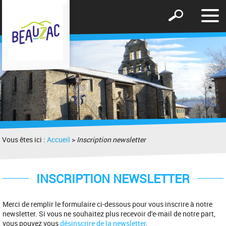
Affic
Afficher
le
le
men
formulaire
de
recherche
Vous êtes ici :
Accueil
>
Inscription newsletter
INSCRIPTION NEWSLETTER
Merci de remplir le formulaire ci-dessous pour vous inscrire à notre
newsletter. Si vous ne souhaitez plus recevoir d'e-mail de notre part,
vous pouvez vous
désinscrire de la newsletter
.