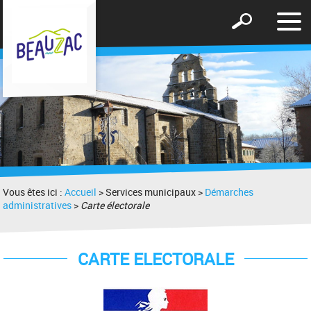
Affic
Afficher
le
le
men
formulaire
de
recherche
Vous êtes ici :
Accueil
> Services municipaux >
Démarches
administratives
>
Carte électorale
CARTE ELECTORALE