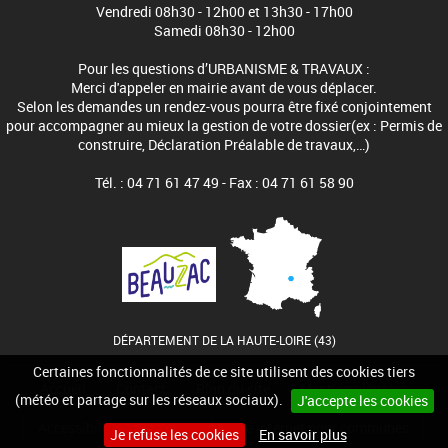
Vendredi 08h30 - 12h00 et 13h30 - 17h00
Samedi 08h30 - 12h00
Pour les questions d’URBANISME & TRAVAUX :
Merci d'appeler en mairie avant de vous déplacer.
Selon les demandes un rendez-vous pourra être fixé conjointement
pour accompagner au mieux la gestion de votre dossier(ex : Permis de
construire, Déclaration Préalable de travaux,…)
Tél. : 04 71 61 47 49 - Fax : 04 71 61 58 90
DÉPARTEMENT DE LA HAUTE-LOIRE (43)
Certaines fonctionnalités de ce site utilisent des cookies tiers
Accueil
Contact
Plan du site
Mentions légales
(météo et partage sur les réseaux sociaux).
J'accepte les cookies
Accessibilité
Cookies
Site internet pour communes
Je refuse les cookies
En savoir plus