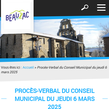
Affic
Afficher
le
le
men
formulaire
de
recherche
Vous êtes ici :
Accueil
>
Procès-Verbal du Conseil Municipal du jeudi 6
mars 2025
PROCÈS-VERBAL DU CONSEIL
MUNICIPAL DU JEUDI 6 MARS
2025