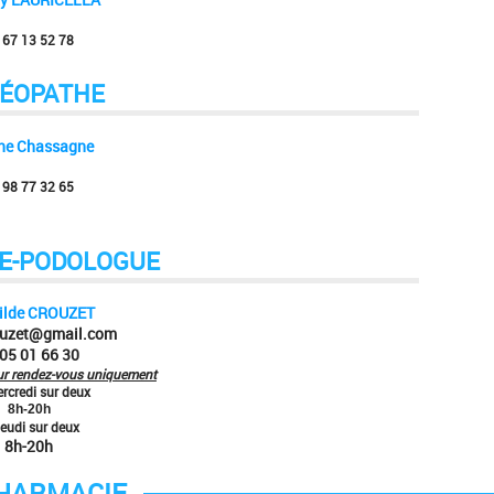
 67 13 52 78
ÉOPATHE
ne Chassagne
 98 77 32 65
E-PODOLOGUE
ilde CROUZET
uzet@gmail.com
 05 01 66 30
ur rendez-vous uniquement
rcredi sur deux
8h-20h
jeudi sur deux
8h-20h
HARMACIE