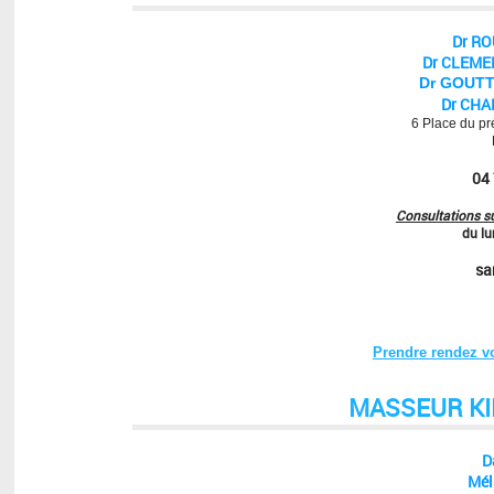
Dr R
Dr
CLEM
Dr GOUT
Dr CHA
6 Place du pr
04
Consultations s
du lu
sa
Prendre rendez vo
MASSEUR K
D
Mél