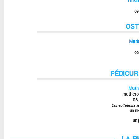
09
OST
Mari
06
PÉDICUR
Math
mathcro
06
Consultations s
un me
un 
LA P