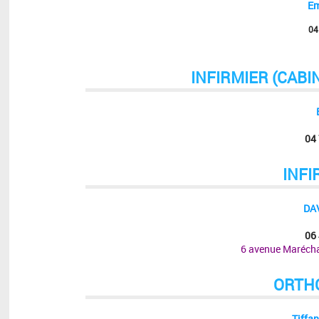
Em
04
INFIRMIER (CABIN
04
INFI
DA
06
6 avenue Maréch
ORTH
Tiffa