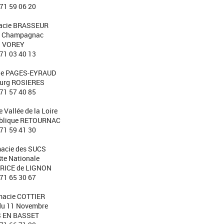
 71 59 06 20
acie BRASSEUR
H. Champagnac
VOREY
 71 03 40 13
ie PAGES-EYRAUD
ourg ROSIERES
 71 57 40 85
 Vallée de la Loire
ublique RETOURNAC
 71 59 41 30
acie des SUCS
Rte Nationale
RICE de LIGNON
 71 65 30 67
macie COTTIER
du 11 Novembre
 EN BASSET