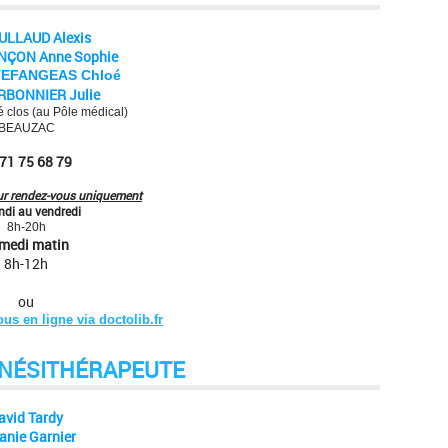
OULLAUD
Alexis
ENÇON
Anne Sophie
TEFANGEAS Chloé
RBONNIER Julie
é clos (au Pôle médical)
BEAUZAC
 71 75 68 79
ur rendez-vous uniquement
ndi au vendredi
8h-20h
medi matin
8h-12h
ou
us en ligne via doctolib.fr
INÉSITHÉRAPEUTE
avid Tardy
anie Garnier