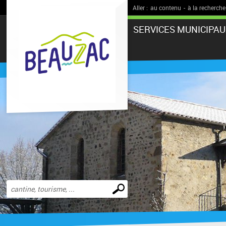
Aller :
au contenu
-
à la recherche
SERVICES MUNICIPAU
Effectuer
une
recherche