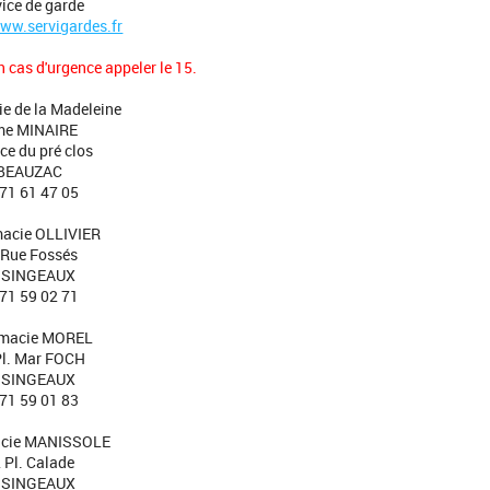
vice de garde
ww.servigardes.fr
 cas d'urgence appeler le 15.
e de la Madeleine
e MINAIRE
ce du pré clos
BEAUZAC
 71 61 47 05
acie OLLIVIER
 Rue Fossés
SSINGEAUX
 71 59 02 71
macie MOREL
Pl. Mar FOCH
SSINGEAUX
 71 59 01 83
cie MANISSOLE
 Pl. Calade
SSINGEAUX