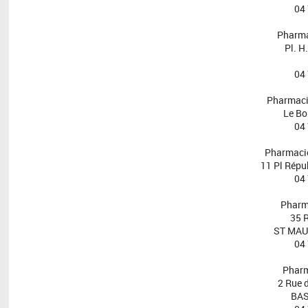
04
Pharm
Pl. 
04
Pharmac
Le B
04
Pharmacie
11 Pl Rép
04
Pharm
35 
ST MAU
04
Phar
2 Rue 
BAS