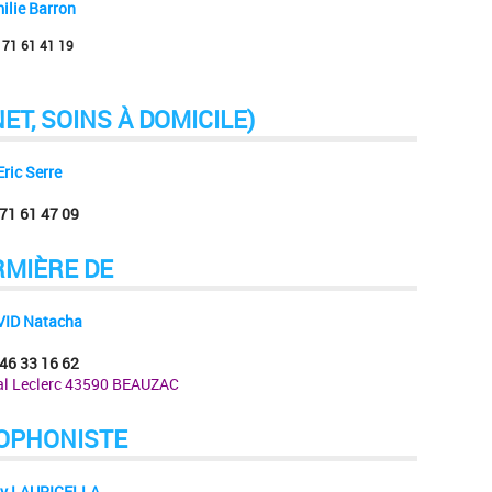
ilie Barron
 71 61 41 19
ET, SOINS À DOMICILE)
Eric Serre
 71 61 47 09
RMIÈRE DE
VID Natacha
 46 33 16 62
al Leclerc 43590 BEAUZAC
OPHONISTE
ny LAURICELLA