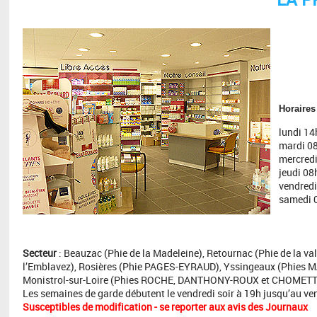
Horaires
lundi 14h
mardi 08h
mercredi 
jeudi 08h
vendredi 
samedi 0
Secteur
: Beauzac (Phie de la Madeleine), Retournac (Phie de la val
l’Emblavez), Rosières (Phie PAGES-EYRAUD), Yssingeaux (Phies 
Monistrol-sur-Loire (Phies ROCHE, DANTHONY-ROUX et CHOMETT
Les semaines de garde débutent le vendredi soir à 19h jusqu’au ve
Susceptibles de modification - se reporter aux avis des Journaux