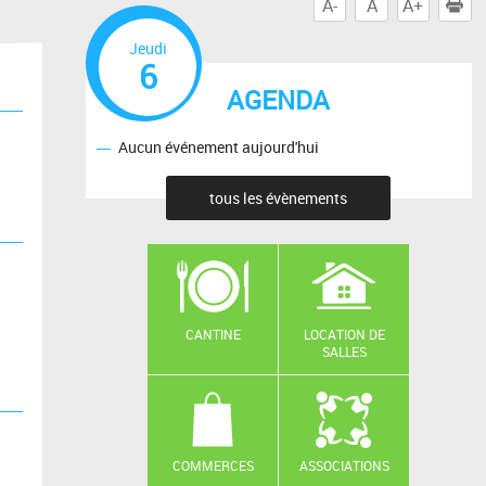
A-
A
A+
I
Jeudi
6
AGENDA
Aucun événement aujourd'hui
tous les évènements
CANTINE
LOCATION DE
SALLES
COMMERCES
ASSOCIATIONS