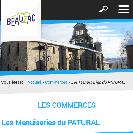
Affic
Afficher
le
le
men
formulaire
de
recherche
Vous êtes ici :
Accueil
>
Commerces
>
Les Menuiseries du PATURAL
LES COMMERCES
Les Menuiseries du PATURAL