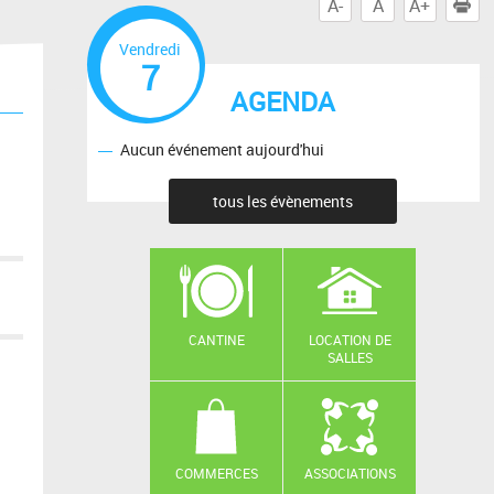
A-
A
A+
I
Vendredi
7
AGENDA
Aucun événement aujourd'hui
tous les évènements
CANTINE
LOCATION DE
SALLES
COMMERCES
ASSOCIATIONS