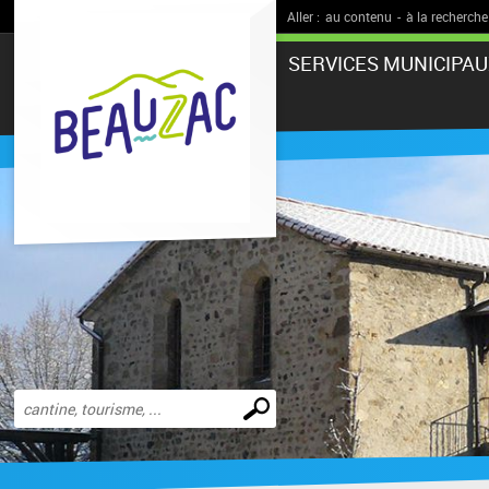
Aller :
au contenu
-
à la recherche
SERVICES MUNICIPAU
Effectuer
une
recherche