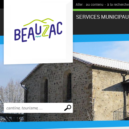
Aller :
au contenu
-
à la recherche
SERVICES MUNICIPAU
Effectuer
une
recherche