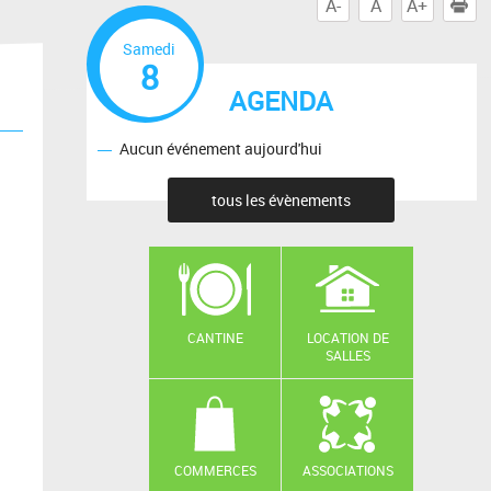
A-
A
A+
I
Samedi
8
AGENDA
Aucun événement aujourd'hui
tous les évènements
CANTINE
LOCATION DE
SALLES
COMMERCES
ASSOCIATIONS