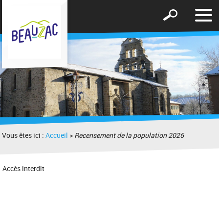
Affic
Afficher
le
le
men
formulaire
de
recherche
Vous êtes ici :
Accueil
>
Recensement de la population 2026
Accès interdit